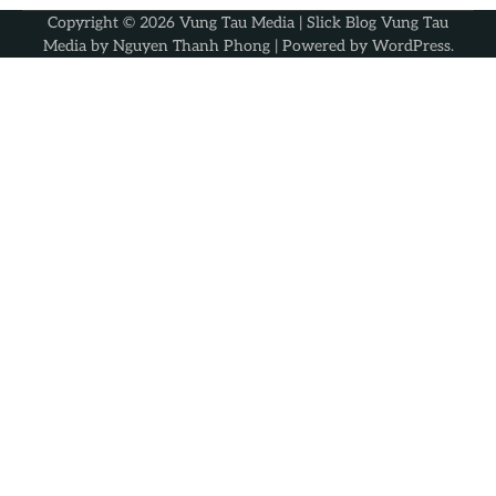
Copyright © 2026
Vung Tau Media
| Slick Blog Vung Tau
Media by
Nguyen Thanh Phong
| Powered by
WordPress
.