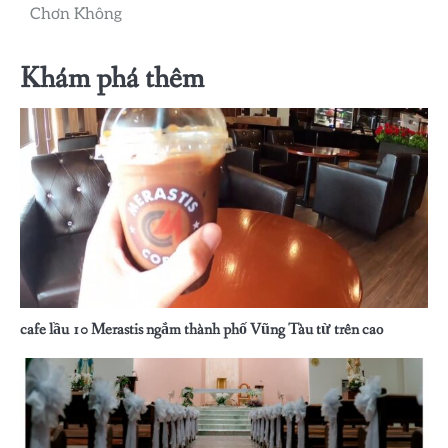
hướng
Chơn Không
bài
Khám phá thêm
viết
cafe lầu 10 Merastis ngắm thành phố Vũng Tàu từ trên cao