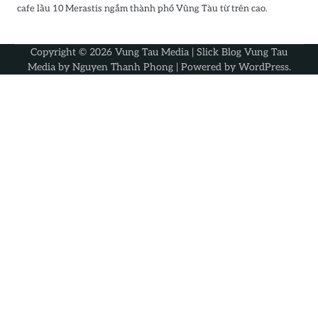
cafe lầu 10 Merastis ngắm thành phố Vũng Tàu từ trên cao.
Copyright © 2026
Vung Tau Media
| Slick Blog Vung Tau
Media by
Nguyen Thanh Phong
| Powered by
WordPress
.