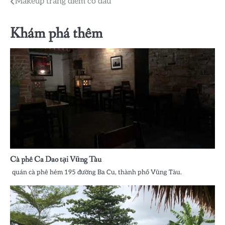
Điều
Makeup trang điểm cô dâu
hướng
Khám phá thêm
bài
viết
Cà phê Ca Dao tại Vũng Tàu
quán cà phê hẻm 195 đường Ba Cu, thành phố Vũng Tàu.