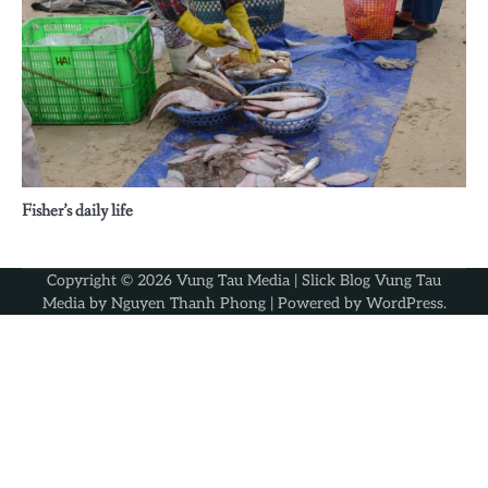
Fisher’s daily life
Copyright © 2026
Vung Tau Media
| Slick Blog Vung Tau
Media by
Nguyen Thanh Phong
| Powered by
WordPress
.